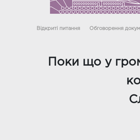
Відкриті питання
Обговорення докум
Поки що у гро
ко
С