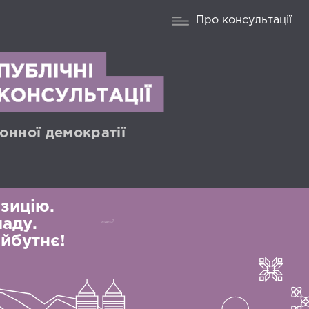
Про консультації
онної демократії
зицію.
аду.
йбутнє!