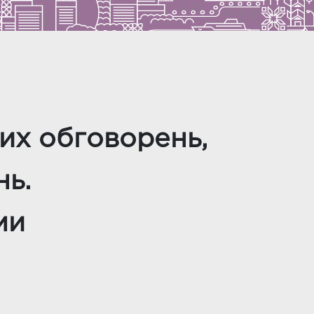
их обговорень,
нь.
ми