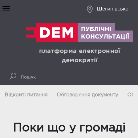
Шегинівська
платформа електронної
демократії
Відкриті питання
Обговорення документу
Опи
Поки що у громаді