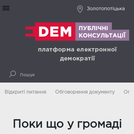
Золотопотіцька
платформа електронної
демократії
Відкриті питання
Обговорення документу
Опи
Поки що у громаді