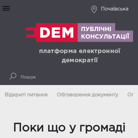
Почаївська
платформа електронної
демократії
Відкриті питання
Обговорення документу
Опи
Поки що у громаді