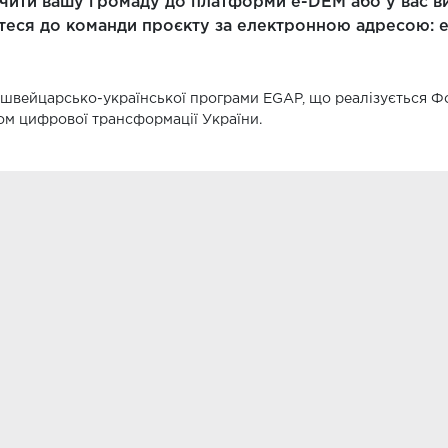
чити вашу громаду до платформи е-DEM або у вас в
йтеся до команди проєкту за електронною адресою: 
 швейцарсько-української програми EGAP, що реалізується Ф
вом цифрової трансформації України.