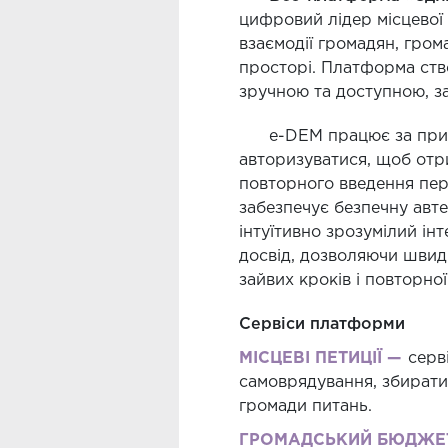
цифровий лідер місцевої 
взаємодії громадян, гро
просторі. Платформа ств
зручною та доступною, з
e-DEM працює за при
авторизуватися, щоб отри
повторного введення пер
забезпечує безпечну авт
інтуїтивно зрозумілий і
досвід, дозволяючи швид
зайвих кроків і повторної
Сервіси платформи
МІСЦЕВІ ПЕТИЦІЇ —
серв
самоврядування, збирати 
громади питань.
ГРОМАДСЬКИЙ БЮДЖЕ