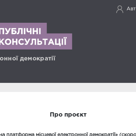
Авт
онної демократії
Про проєкт
а платформа місцевої електронної демократії» (скор