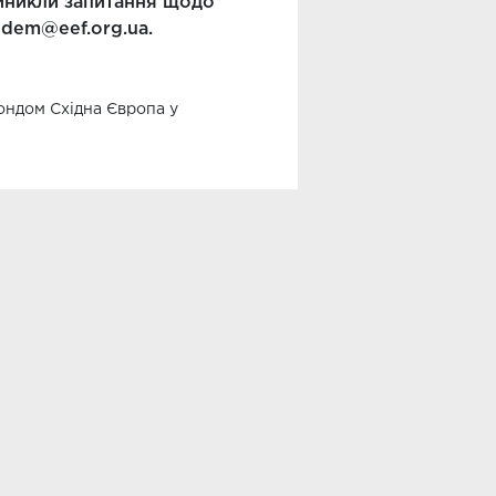
иникли запитання щодо
edem@eef.org.ua.
ондом Східна Європа у