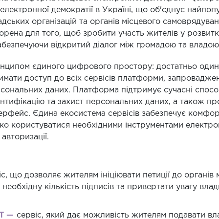
електронної демократії в Україні, що об'єднує найпоп
мадських організацій та органів місцевого самоврядув
орена для того, щоб зробити участь жителів у розвитк
абезпечуючи відкритий діалог між громадою та владою
нципом єдиного цифрового простору: достатньо один 
мати доступ до всіх сервісів платформи, запроваджен
сональних даних. Платформа підтримує сучасні способ
ентифікацію та захист персональних даних, а також п
нтерфейс. Єдина екосистема сервісів забезпечує комф
ко користуватися необхідними інструментами електрон
 авторизації.
іс, що дозволяє жителям ініціювати петиції до органів 
необхідну кількість підписів та привертати увагу вла
Т —
сервіс, який дає можливість жителям подавати вл