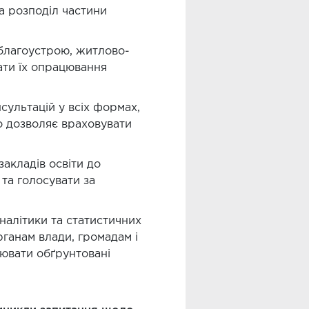
а розподіл частини
благоустрою, житлово-
ати їх опрацювання
сультацій у всіх формах,
о дозволяє враховувати
 закладів освіти до
та голосувати за
налітики та статистичних
ганам влади, громадам і
лювати обґрунтовані