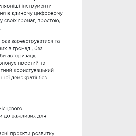
улярніші інструменти
ання в єдиному цифровому
у своїх громад простою,
.
раз зареєструватися та
их в громаді, без
и авторизації,
ропонує простий та
ортний користувацький
ної демократії без
місцевого
ди до важливих для
асні проєкти розвитку