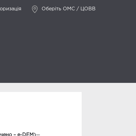
оризація
Оберіть ОМС / ЦОВВ
очено – e-DEM)
—