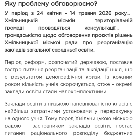
Яку проблему обговорюємо?
У період з 24 квітня – 14 травня
2026 року 
у 
Хмільницькій міській територіальній 
громаді 
провод
яться 
консультації з 
громадськістю
 щодо обговорення проєктів рішень 
Хмільницької міської ради 
п
ро реорганізацію 
закладів загальної середньої освіти.
Період реформ, розпочатий державою, поставив 
гостро питання реорганізації та ліквідації шкіл, що 
є результатом демографічної кризи. Із кожним 
роком кількість учнів скорочується, отже – окремі 
заклади освіти стали малокомплектними.
Заклади освіти з низькою наповнюваністю класів є 
найбільш затратними установами у перерахунку 
на одного учня. Тому перед Хмільницькою міською 
радою – засновником закладів освіти, постає 
питання раціонального розподілу бюджетних 