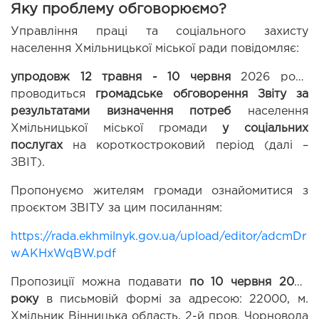
Яку проблему обговорюємо?
Управління праці та соціального захисту 
населення Хмільницької міської ради повідомляє:
упродовж 12 травня - 10 червня 
2026 року 
проводиться 
громадське обговорення
Звіту за 
результатами визначення потреб 
населення 
Хмільницької міської громади
 у соціальних 
послугах
 на короткостроковий період (далі – 
ЗВІТ).
Пропонуємо жителям громади ознайомитися з 
проєктом ЗВІТУ за цим посиланням:
https://rada.ekhmilnyk.gov.ua/upload/editor/adcmDr
wAKHxWqBW.pdf
Пропозиції можна подавати 
по 10 червня
2026 
року
 в письмовій формі за адресою: 22000, м. 
Хмільник Вінницька область, 2-й пров. Чорновола 