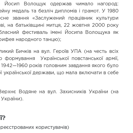
ва Йосип Волощук одержав чимало нагород: 
ну медаль та безліч дипломів і грамот. У 1980 
сне звання «Заслужений працівник культури 
і, на батьківщині митця, 22 жовтня 2000 року 
ласний фестиваль імені Йосипа Волощука як 
орифея народного танцю);
ликий Бичків на вул. Героїв УПА (на честь всіх 
о формування  Української повстанської армії, 
 1942—1960 років головним завдання якого було 
ї української держави, що мала включати в себе 
ерхнє Водяне на вул. Захисників України (на 
 України).
ї?
реєстрованих користувачів)