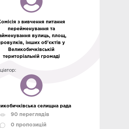
Комісія з вивчення питання
перейменування та
айменування вулиць, площ,
провулків, інших об’єктів у
Великобичківській
територіальній громаді
іціатор:
икобичківська селищна рада
90 переглядів
0 пропозицій