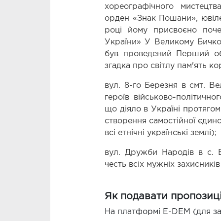
хореографічного мистецт
орден «Знак Пошани», ювілей
році йому присвоєно поче
України» У Великому Бичков
був проведений Перший об
згадка про світлу пам'ять к
вул. 8-го Березня в смт. Ве
героїв військово-політичног
що діяло в Україні протягом
створення самостійної єдино
всі етнічні українські землі);
вул. Дружби Народів в с. В
честь всіх мужніх захисників
Як подавати пропозиці
На платформі E-DEM (для за