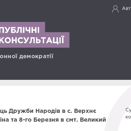
Авт
онної демократії
Су
ь Дружби Народів в с. Верхнє
ко
на та 8-го Березня в смт. Великий