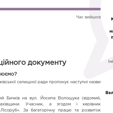
Час вийшов
н
ційного документу
Ін
рюємо?
ківської селищної ради пропонує наступні назви 
Вел
ий Бичків на вул. Йосипа Волощука (відомий, 
ахівщини. Учасник, а згодом і керівник 
Лісоруб». За багаторічну працю та розвиток 