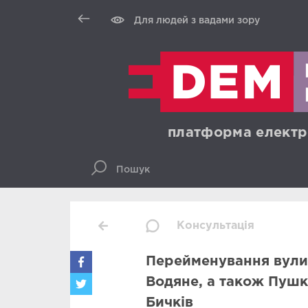
Для людей з вадами зору
платформа електр
Консультація
Перейменування вулиц
Водяне, а також Пушкі
Бичків