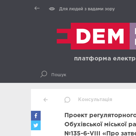
Для людей з вадами зору
платформа електр
Консультація
Проект регуляторного
Обухівської міської р
№135-6-VIII «Про зат