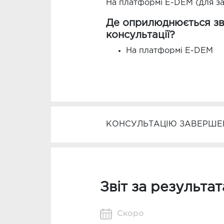
На платформі E-DEM (для за
Де оприлюднюється зві
консультації?
На платформі E-DEM
КОНСУЛЬТАЦІЮ ЗАВЕРШЕН
Звіт за результа
Скоро