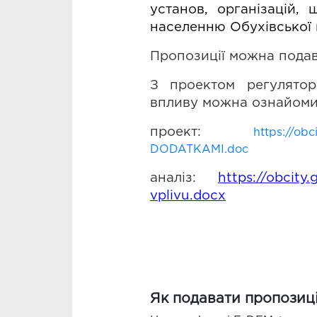
установ, організацій,
населенню 
Обухівської 
Пропозиції можна подава
З проектом 
регулято
впливу можна ознайоми
проект: 
https://ob
DODATKAMI.doc
аналіз: 
https://obcity
vplivu.docx
Як подавати пропозиці