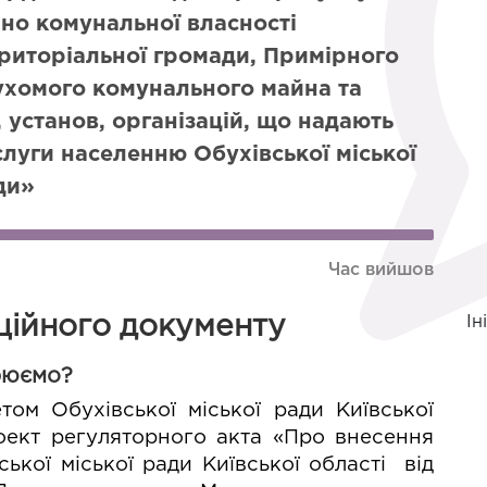
йно комунальної власності
ериторіальної громади, Примірного
ухомого комунального майна та
 установ, організацій, що надають
слуги населенню Обухівської міської
ди»
Час вийшов
ційного документу
Ін
рюємо?
том Обухівської міської ради Київської 
оект регуляторного акта «
Про внесення 
ької міської ради Київської області  від 