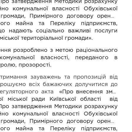
Про затвердження Методики розрахунку 
но комунальної власності Обухівської 
ї громади, Примірного договору
оренди 
ого майна та Переліку підприємств, 
 що надають соціально важливі послуги 
міської територіальної громади»
.
ння розроблено з метою раціонального 
омунальної власності, переданого в 
ролю, прозорості. 
римання зауважень та пропозицій від 
рошуємо всіх бажаючих долучитися до 
егуляторного акта  
«
Про внесення змін 
ї міської ради Київської області  від 
Про затвердження Методики розрахунку 
но комунальної власності Обухівської 
ї громади, Примірного договору
оренди 
ного майна та 
Переліку підприємств, 