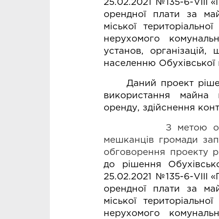
25.02.2021 №135-6-VIII
«
орендної плати за май
міської територіально
нерухомого комунальн
установ, організацій,
населенню Обухівської 
Даний проект ріше
використання майна к
оренду, здійснення конт
           З метою от
мешканців громади зап
обговорення проекту р
до рішення Обухівсько
25.02.2021 №135-6-
VIII
«
орендної плати за май
міської територіально
нерухомого комуналь