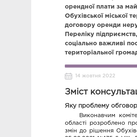
орендної плати за ма
Обухівської міської т
договору оренди нер
Переліку підприємств,
соціально важливі по
територіальної грома
14 жовтня 2022
Зміст консульта
Яку проблему обгово
Виконавчим коміте
області розроблено пр
змін до рішення Обухівс