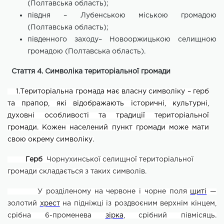
(Полтавська область);
півдня – Лубенською міською громадою
(Полтавська область);
південного заходу– Новооржицькою селищною
громадою (Полтавська область)
.
Стаття 4. Символіка територіальної громади
1.Територіальна громада має власну символіку – герб
та прапор, які відображають історичні, культурні,
духовні особливості та традиції територіальної
громади.
Кожен населений пункт громади може мати
свою окрему символіку.
Герб
Чорнухинської селищної територіальної
громади
складається з таких символів.
У розділеному на червоне і чорне поля
щиті
—
золотий
хрест
на підніжці із роздвоєним верхнім кінцем,
срібна 6-променева
зірка
, срібний півмісяць.