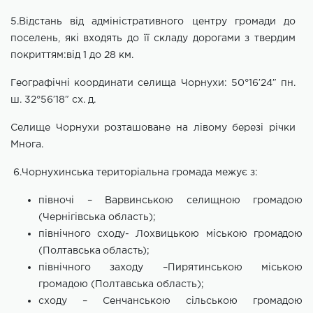
5.
Відстань від адміністративного центру громади до
поселень, які входять до її складу дорогами з твердим
покриттям:від 1 до 28 км.
Географічні координати селища Чорнухи: 50°16′24″ пн.
ш. 32°56′18″ сх. д.
Селище Чорнухи розташоване на лівому березі річки
Многа.
6.
Чорнухинська територіальна громада межує
з:
півночі – Варвинською селищною громадою
(Чернігівська область);
північного
сходу
- Лохвицькою міською
громадою
(Полтавська область);
північного заходу –Пирятинською міською
громадою (Полтавська область)
;
сходу – Сенчанською сільською громадою