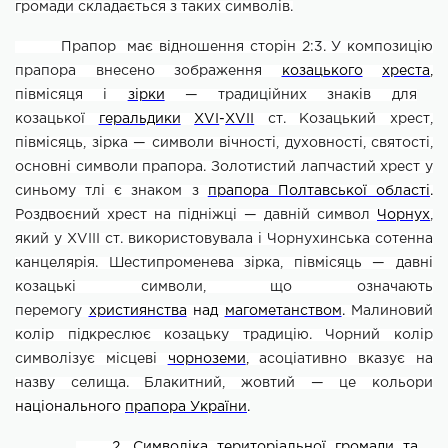
громади
складається з таких символів.
Прапор
має відношення сторін 2:3. У композицію
прапора внесено зображення
козацького
хреста
,
півмісяця і
зірки
— традиційних знаків для
козацької
геральдики
XVI
-
XVII
ст.
Козацький хрест,
півмісяць, зірка — символи вічності, духовності, святості,
основні символи прапора
. Золотистий лапчастий хрест у
синьому тлі є знаком з
прапора Полтавської області
.
Роздвоєний хрест на підніжці — давній символ
Чорнух
,
який у XVIII ст. використовувала і Чорнухинська сотенна
канцелярія.
Шестипроменева зірка, півмісяць — давні
козацькі символи, що означають
перемогу
християнства
над
магометанством
.
Малиновий
колір підкреслює козацьку традицію. Чорний колір
символізує місцеві
чорноземи
,
асоціативно вказує на
назву селища.
Блакитний, жовтий — це кольори
національного
прапора України
.
2. Символіка територіальної громади та