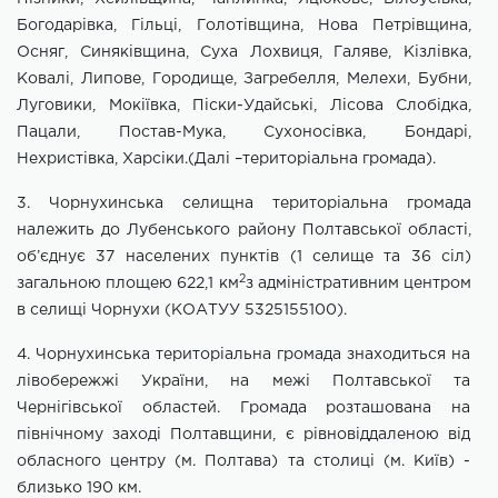
Богодарівка, Гільці, Голотівщина, Нова Петрівщина,
Осняг, Синяківщина, Суха Лохвиця, Галяве, Кізлівка,
Ковалі, Липове, Городище, Загребелля, Мелехи, Бубни,
Луговики, Мокіївка, Піски-Удайські, Лісова Слобідка,
Пацали, Постав-Мука, Сухоносівка, Бондарі,
Нехристівка, Харсіки.(Далі –територіальна
громада).
3. Чорнухинська селищна територіальна громада
належить до Лубенського району Полтавської області,
об’єднує 37 населених пунктів (1 селище та 36 сіл)
2
загальною площею 622,1 км
з адміністративним центром
в селищі Чорнухи (КОАТУУ 5325155100).
4
. Чорнухинська територіальна громада знаходиться на
лівобережжі України, на межі Полтавської та
Чернігівської областей. Громада розташована на
північному заході Полтавщини, є рівновіддаленою від
обласного центру (м. Полтава) та столиці (м. Київ) -
близько 190 км.