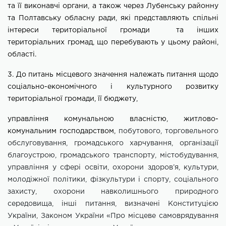
та її виконавчі органи, а також через
Лубенську
районну
та
Полтавську
обласну ради, які представляють спільні
інтереси територіальної громади
та
інших
територіальних громад, що перебувають у ц
ьому
районі,
області.
3. До питань місцевого значення належать питання щодо
соціально-економічного і культурного розвитку
територіальної громади, її бюджету,
управління комунальною власністю, житлово-
комунальним господарством,
побутового, торговельного
обслуговування, громадського харчування,
організації
благоустрою, громадського транспорту, містобудування,
управління у сфері освіти, охорони здоров’я, культури,
молодіжної політики, фізкультури і спорту, соціального
захисту, охорони навколишнього природного
середовища, інші питання, визначені Конституцією
України, Законом
У
країни «Про місцеве самоврядування