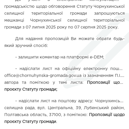
громадськістю 
щодо обговорення Статуту 
Чорнухинської 
селищної територіальної громади
 запрошуються 
мешканці Чорнухинської селищної територіальної 
громади з 07 липня 2025 року по 07 серпня 2025 року.
Для надання пропозицій Ви можете обрати будь-
який зручний спосіб:
- залишити коментар на платформі 
e
-
DEM
; 
- 
надіслати лист на 
офіційну електронну пошту:
office@chornuhynska-gromada.gov.ua 
із зазначенням П.І.Б. 
автора
 та поміткою у темі листа: 
Пропозиції щодо 
проєкту Статуту громади;
- 
надіслати лист на поштову адресу
: Чорнухинська 
селищна рада, вул. Центральна, 39, Лубенський район, 
Полтавська область, 37100, з поміткою: 
Пропозиції щодо 
проєкту Статуту громади
.