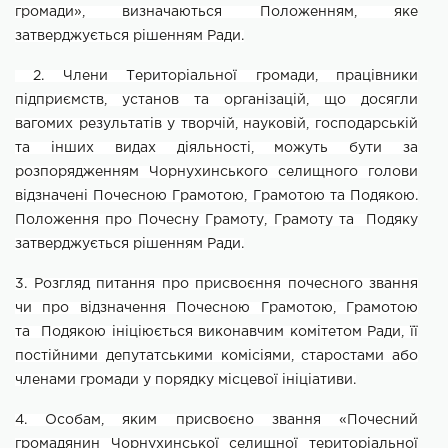
громади», визначаються Положенням, яке
затверджується рішенням Ради.
2. Члени Територіальної громади, працівники
підприємств, установ та організацій, що досягли
вагомих результатів у творчій, науковій, господарській
та інших видах діяльності, можуть бути за
розпорядженням Чорнухинського селищного голови
відзначені Почесною
Грамотою, Грамотою та Подякою.
Положення про Почесну Грамоту, Грамоту та Подяку
затверджується рішенням Ради.
3. Розгляд питання про присвоєння почесного звання
чи про відзначення Почесною Грамотою, Грамотою
та Подякою ініціюється виконавчим комітетом Ради, її
постійними депутатськими комісіями, старостами або
членами громади у порядку місцевої ініціативи.
4. Особам, яким присвоєно звання «Почесний
громадянин
Чорнухинської
селищної територіальної