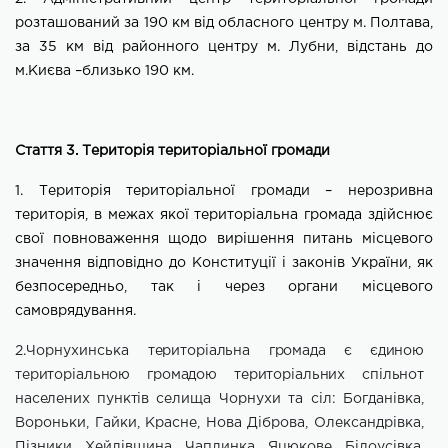
розташований
за 190
км від обласного центру м.
Полтава
,
за
35
км від районного цен
т
ру
м. Лубни
, відстань до
м.
Києва –близько 190 км.
Стаття 3. Територія територіальної громади
1. Територія територіальної громади – нерозривна
територія, в межах якої територіальна громада здійснює
свої повноваження щодо вирішення питань місцевого
значення відповідно до Конституції і законів України, як
безпосередньо, так і через органи місцевого
самоврядування.
2.Чорнухинська
територіальна громада
є
єдиною
територіальною громадою територіальних спільнот
населених пунктів
селища Чорнухи та сіл: Богданівка,
Вороньки, Гайки, Красне, Нова Діброва, Олександрівка,
Пізники, Хейлівщина, Чаплинка, Яцюкове, Білоусівка,