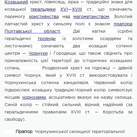
Козацький
хрест, півмісяць, зірка
— традиційні знаки для
козацької
геральдики
XVI
—
XVIII
ст., що означають
перемогу
християнства
над
магометанством
. З
олотий
лапчастий хрест у синьому полі є знаком
прапора
Полтавської області
.
Дві квітки (срібні
геральдичні
троянди
із золотими осердями та
листочками) означають два козацькі сотенні
центри
—
Чорнухи
і
Городище, що також свідчить про
приналежність цієї території до історичних козацьких
сотень. Роздвоєний хрест на підніжці
— давній
символ Чорнух, який у
XVIII
ст. використовувала і
Чорнухинська сотенна канцелярія. Червоний колір
підкреслює козацьку традицію.Чорний колір символізує
місцеві
чорноземи
,
асоціативно вказує на назву селища.
Синій колір
— стійкий, сильний, вірний, надійний (за
геральдичними правилами
XVIII
ст.
— боротьба за
свободу).
Прапор
Чорнухинської селищної територіальної