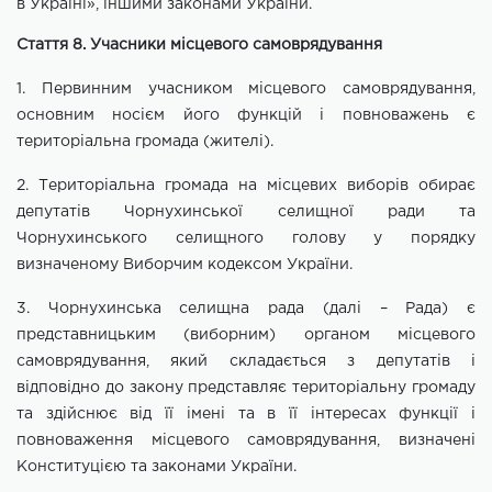
в Україні», іншими законами України.
Стаття 8. Учасники місцевого самоврядування
1. Первинним учасником місцевого самоврядування,
основним носієм
його функцій і повноважень є
територіальна громада (жителі).
2. Територіальна громада на місцевих виборів обирає
депутатів
Чорнухинської селищної
ради та
Чорнухинського селищного
голову у порядку
визначеному
Виборчим кодексом України.
3.
Чорнухинська селищна
рада (далі – Рада) є
представницьким (виборним)
органом місцевого
самоврядування, який складається з депутатів і
відповідно до закону представляє територіальну громаду
та здійснює від її імені
та в її інтересах функції і
повноваження місцевого самоврядування, визначені
Конституцією та законами України.