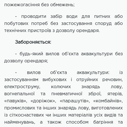
пожежогасіння без обмежень;
- проводити забір води для питних або
побутових потреб без застосування споруд або
технічних пристроїв з дозволу орендаря.
Забороняється:
- будь-який вилов об’єкта аквакультури без
дозволу орендаря;
- вилов об’єкта аквакультури: із
застосуванням вибухових і отруйних речовин,
електроструму, колючих знарядь лову,
вогнепальної та пневматичної зброї, ятерів,
«павуків», «доріжок», «парашутів», «комбайнів»,
промислових та інших знарядь лову, виготовлених
із сіткоснастевих чи інших матеріалів усіх видів та
найменувань, а також способом багріння та