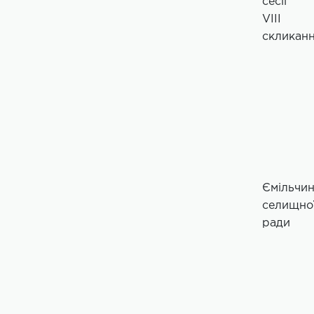
сесії
VIІI
скликан
Ємільчин
селищно
ради