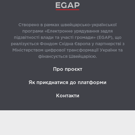
Створено в рамках швейцарсько-української
програми «Електронне урядування задля
підзвітності влади та участі громади» (EGAP), що
реалізується Фондом Східна Європа у партнерстві з
Міністерством цифрової трансформації України та
фінансується Швейцарією.
Про проєкт
Як приєднатися до платформи
Контакти