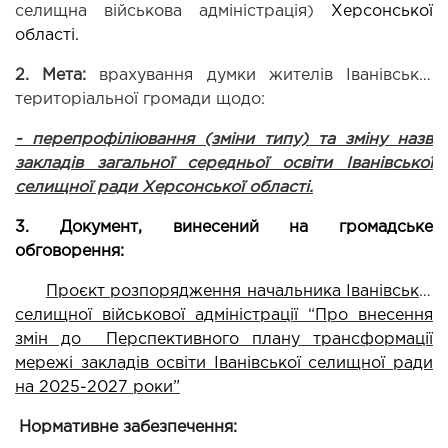
селищна військова адміністрація)
 Херсонської 
області.
2. Мета:
 врахування думки жителів Іванівської 
територіальної громади щодо: 
- перепрофіліювання (зміни типу) та зміну назв 
закладів загальної середньої освіти Іванівської 
селищної ради Херсонської області.
3. Документ, винесений на громадське 
обговорення:
Проєкт розпорядження начальника Іванівської 
селищної військової адміністрації “Про внесення 
змін до  Перспективного плану трансформації 
мережі закладів освіти Іванівської селищної ради 
на 2025-2027 роки”
Нормативне забезпечення: