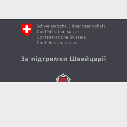
Вгору
Створено в рамках швейцарсько-української
програми «Електронне урядування задля
підзвітності влади та участі громади» (EGAP), що