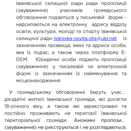
Іванівської селищної ради ради пропозиції
(зауваження) учасників громадського
обговорення подаються у письмовій формі -
надсилаються на електронну адресу відділу
освіти, культури, молоді та спорту Іванівської
селищної ради
ivanivka-osvita.otg@ukr.net
із
зазначенням прізвища, імені та адреси особи,
яка їх подає; а також через платформу E-
DEM. Юридичні особи подають пропозиції
(зауваження) у письмовій чи електронній
формі із зазначенням їх найменування та
місцезнаходження.
У
громадському обговоренні беруть участь 
дієздатні жителі Іванівської громади, які досягли 
18-річного віку, а також які зареєстровані та 
постійно проживають на території Іванівської 
територіальної громади. 
Анонімні пропозиції 
(зауваження) не реєструються і не розглядаються.