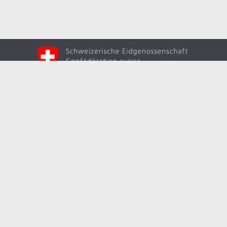
Вгору
Створено в рамках швейцарсько-української
програми «Електронне урядування задля