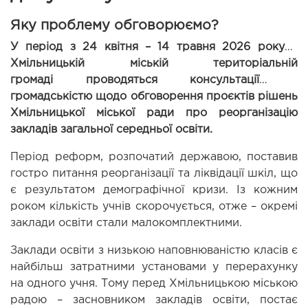
Яку проблему обговорюємо?
У період з 24 квітня – 14 травня
2026 року 
у 
Хмільницькій міській територіальній 
громаді 
провод
яться 
консультації з 
громадськістю
 щодо обговорення проєктів рішень 
Хмільницької міської ради 
п
ро реорганізацію 
закладів загальної середньої освіти.
Період реформ, розпочатий державою, поставив 
гостро питання реорганізації та ліквідації шкіл, що 
є результатом демографічної кризи. Із кожним 
роком кількість учнів скорочується, отже – окремі 
заклади освіти стали малокомплектними.
Заклади освіти з низькою наповнюваністю класів є 
найбільш затратними установами у перерахунку 
на одного учня. Тому перед Хмільницькою міською 
радою – засновником закладів освіти, постає 