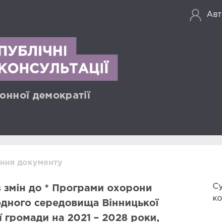
Авт
онної демократії
ння документу
Су
 змін до * Програми охорони
ко
дного середовища Вінницької
ї громади на 2021 – 2028 роки,