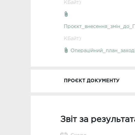
КБайт)
Проєкт_внесення_змін_до_П
КБайт)
Операційний_план_заход
ПРОЄКТ ДОКУМЕНТУ
Звіт за результа