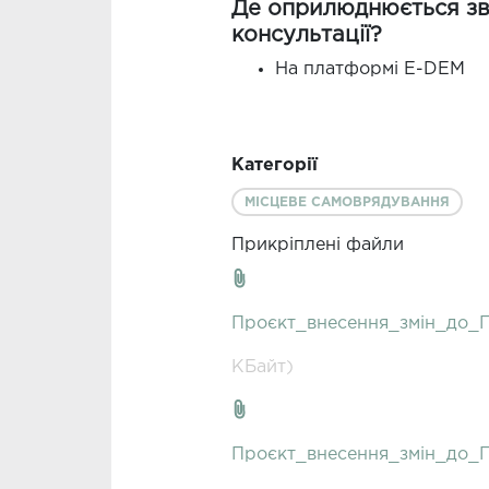
Де оприлюднюється зві
консультації?
На платформі E-DEM
Категорії
МІСЦЕВЕ САМОВРЯДУВАННЯ
Прикріплені файли
Проєкт_внесення_змін_до_П
КБайт)
Проєкт_внесення_змін_до_