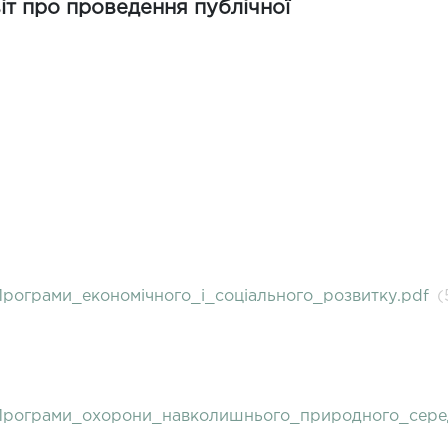
т про проведення публічної
рограми_економічного_і_соціального_розвитку.pdf
(
Програми_охорони_навколишнього_природного_сере