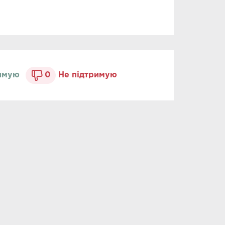
имую
0
Не підтримую