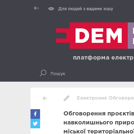
Для людей з вадами зору
платформа електр
Електронне Обговоре
Обговорення проєктів
навколишнього приро
міської територіально