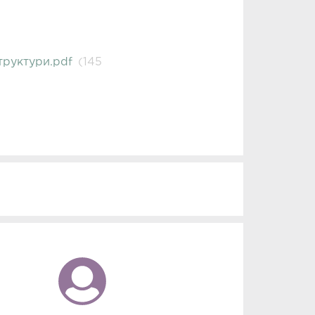
руктури.pdf
(145