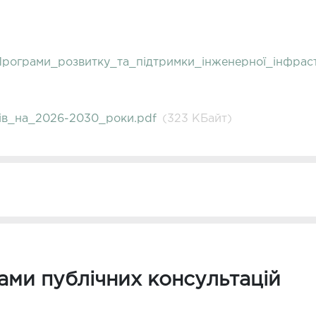
рограми_розвитку_та_підтримки_інженерної_інфраст
ів_на_2026-2030_роки.pdf
(323 КБайт)
тами публічних консультацій