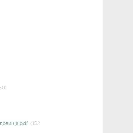
501
довища.pdf
(152