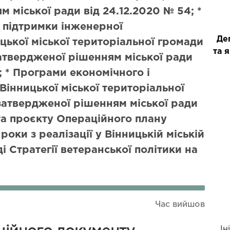
 міської ради від 24.12.2020 № 54; *
 підтримки інженерної
Де
цької міської територіальної громади
та 
атвердженої рішенням міської ради
; * Програми економічного і
Вінницької міської територіальної
 затвердженої рішенням міської ради
та проєкту Операційного плану
роки з реалізації у Вінницькій міській
і Стратегії ветеранської політики на
Час вийшов
Ін