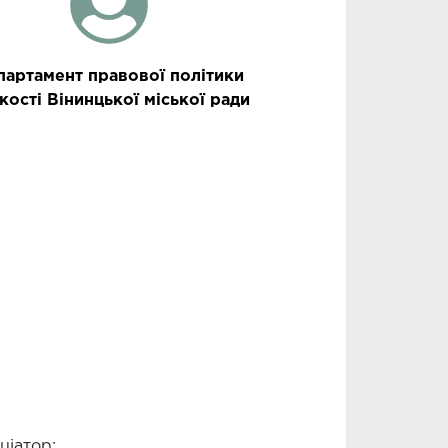
партамент правової політики
якості Вінинцької міської ради
іціатор: