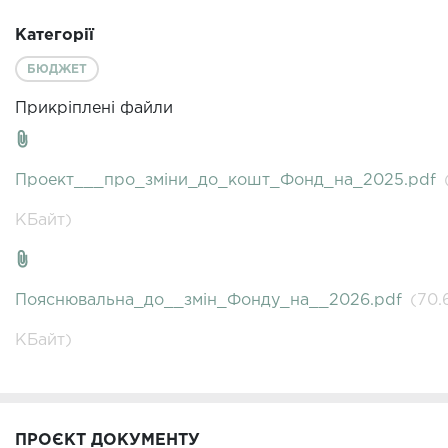
Категорії
БЮДЖЕТ
Прикріплені файли
Проект___про_зміни_до_кошт_Фонд_на_2025.pdf
КБайт)
Пояснювальна_до__змін_Фонду_на__2026.pdf
(70.
КБайт)
ПРОЄКТ ДОКУМЕНТУ