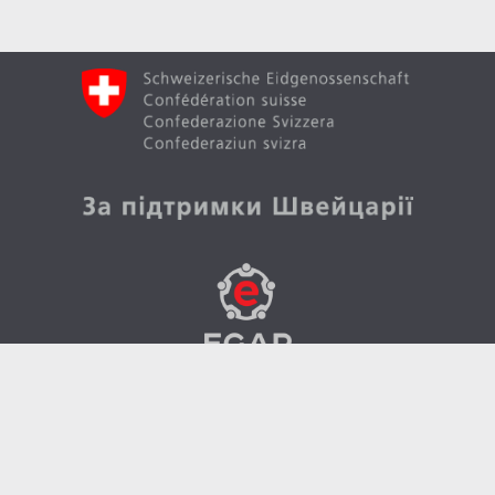
Вгору
Створено в рамках швейцарсько-української
програми «Електронне урядування задля
підзвітності влади та участі громади» (EGAP), що
реалізується Фондом Східна Європа у партнерстві з