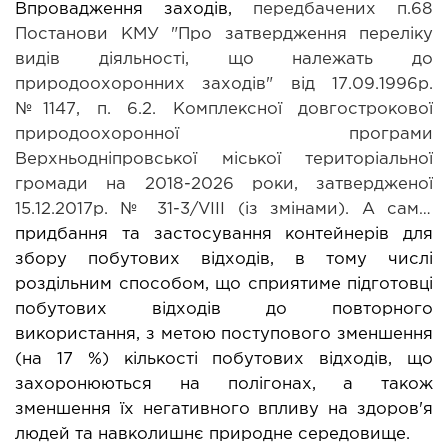
Впровадження заходів, 
передбачених
п.68 
Постанови КМУ "Про затвердження переліку 
видів діяльності, що належать до 
природоохоронних заходів" від 17.09.1996р. 
№1147, п. 6.2. Комплексної довгострокової 
природоохоронної програми 
Верхньодніпровської міської територіальної 
громади на 2018-202
6
 роки, затвердженої 
15.12.2017р. № 31-3/VІІІ (із змінами)
. А саме,
придбання та застосування контейнерів для 
збору побутових відходів, в тому числі 
роздільним способом, що сприятиме підготовці 
побутових відходів до повторного 
використання, з метою поступового зменшення 
(на 17 %) кількості побутових відходів, що 
захоронюються на полігонах, а також 
зменшення їх негативного впливу на здоров'я 
людей та навколишнє природне середовище.