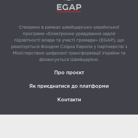
Створено в рамках швейцарсько-української
програми «Електронне урядування задля
підзвітності влади та участі громади» (EGAP), що
реалізується Фондом Східна Європа у партнерстві з
Міністерством цифрової трансформації України та
фінансується Швейцарією.
Про проєкт
Як приєднатися до платформи
Контакти