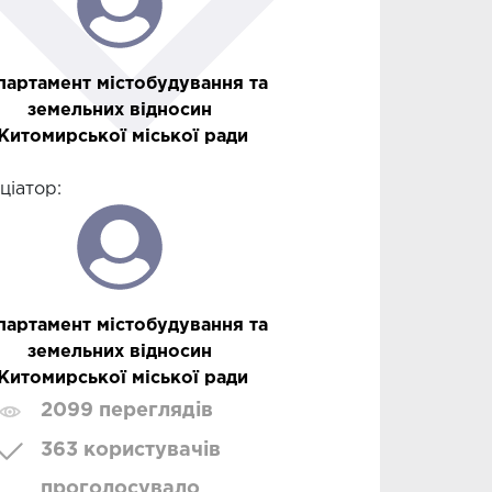
партамент містобудування та
земельних відносин
Житомирської міської ради
іціатор:
партамент містобудування та
земельних відносин
Житомирської міської ради
2099 переглядів
363 користувачів
проголосувало