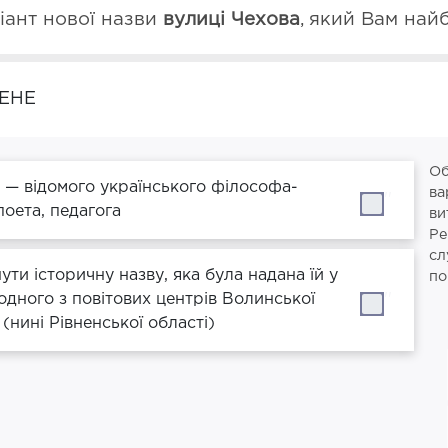
іант нової назви 
вулиці Чехова
,
який Вам най
ЕНЕ
Об
 — відомого українського філософа-
ва
''
поета, педагога
ви
Ре
сл
ти історичну назву, яка була надана їй у
по
 одного з повітових центрів Волинської
''
 (нині Рівненської області)