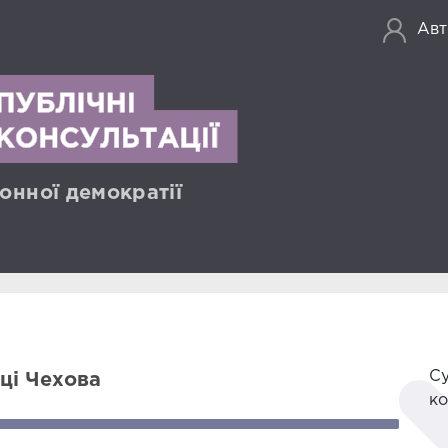
Авт
онної демократії
Су
ці Чехова
ко