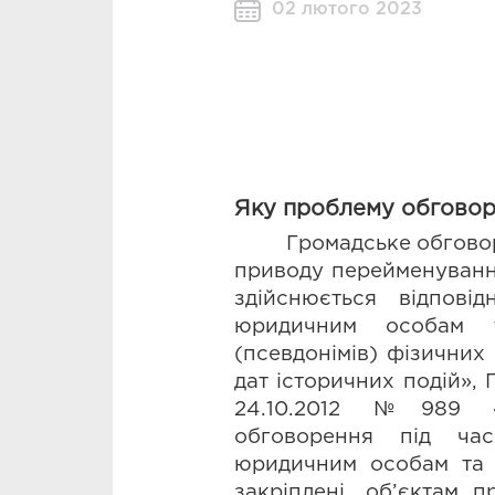
02 лютого 2023
Яку проблему обгово
Громадське
обгово
приводу перейменування 
здійснюється  відпові
юридичним особам т
(псевдонімів) фізичних 
дат історичних подій», 
24.10.2012 №989 «П
обговорення під ча
юридичним особам та о
закріплені, об’єктам п