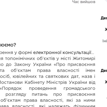
Час вийшов
Де
Ін
рюємо?
рення
у
формі
електронної
консультації
 з
топонімічних об’єктів у місті Житомирі 
дно до Закону України «Про присвоєння 
а об’єктам права власності імен 
Де
осіб, ювілейних та святкових дат, назв і 
Постанови Кабінету Міністрів України від 
орядок проведення громадського 
с розгляду питань про присвоєння 
б’єктам права власності, які за ними 
рава власності, які належать фізичним 