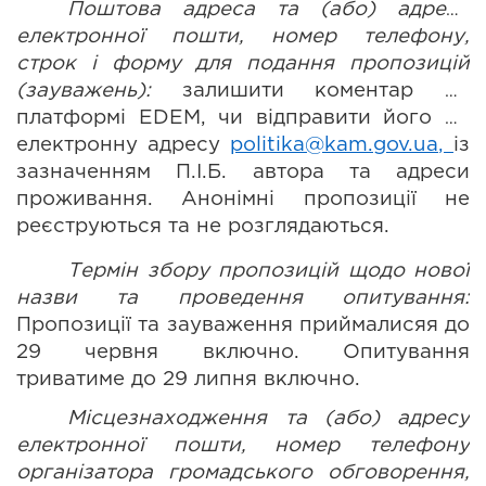
П
оштов
а
 адрес
а
 та (або) адрес
а
електронної пошти, номер телефону, 
строк і форму для подання пропозицій 
(зауважень)
: 
залишити
коментар
на 
платформі 
EDEM
, чи відправити його на 
електронну адресу 
politika@kam.gov.ua
, 
із 
зазначенням П.І.Б. автора та адреси 
проживання. Анонімні пропозиції не 
реєструються та не розглядаються.
Термін збору пропозицій щодо нової 
назви та проведення опитування: 
Пропозиції та зауваження приймалисяя до 
29 червня включно. Опитування 
триватиме до 29 липня включно. 
Місцезнаходження та (або) адресу 
електронної пошти, номер телефону 
організатора громадського обговорення, 