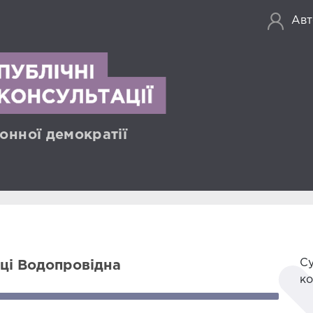
Авт
онної демократії
Су
ці Водопровідна
ко