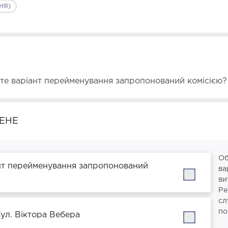
НЯ)
єте варіант перейменування запропонований комісією?
ЕНЕ
Об
нт перейменування запропонований
ва
''
ви
Ре
сл
по
вул. Віктора Вебера
''