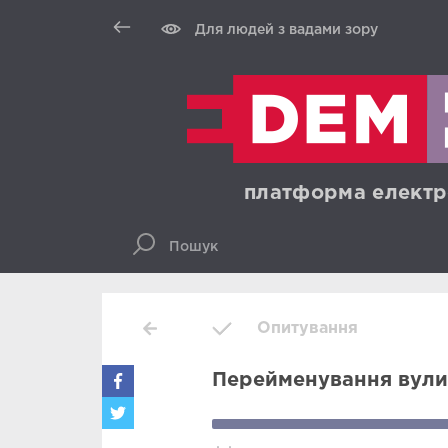
Для людей з вадами зору
платформа електр
Опитування
Перейменування вули