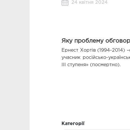
24 квітня 2024
Яку проблему обгово
Ернест Хортів (1994-2014) 
учасник російсько-українсь
ІІІ ступеня» (посмертно).
Категорії