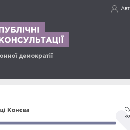
Авт
онної демократії
Су
ці Конєва
ко