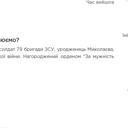
Час вийшов
Ін
рюємо?
–солдат 79 бригади ЗСУ, уродженець Миколаєва, 
кої війни. Нагороджений орденом "За мужність 