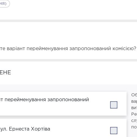
НЯ)
єте варіант перейменування запропонований комісією?
ЕНЕ
Об
нт перейменування запропонований
ва
''
ви
Ре
сл
по
вул. Ернеста Хортіва
''