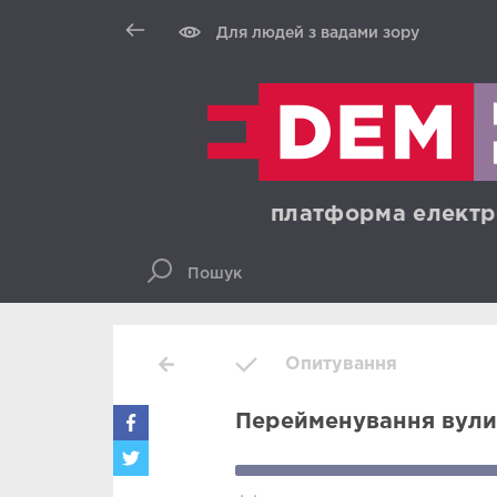
Для людей з вадами зору
платформа електр
Опитування
Перейменування вули