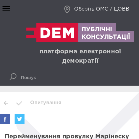
Оберіть ОМС / ЦОВВ
платформа електронної
демократії
Опитування
Перейменування провулку Марінеску