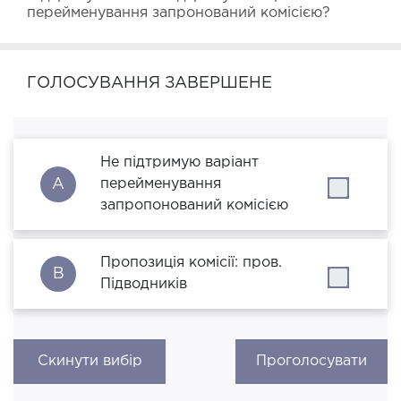
перейменування запронований комісією?
ГОЛОСУВАННЯ ЗАВЕРШЕНЕ
Не підтримую варіант
A
перейменування
''
запропонований комісією
Пропозиція комісії: пров.
B
''
Підводників
Скинути вибір
Проголосувати