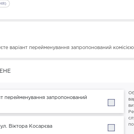
НЯ)
уєте варіант перейменування запропонований комісією
ЕНЕ
Об
нт перейменування запропонований
ва
''
ви
Ре
сл
по
вул. Віктора Косарєва
''