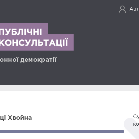
Авт
онної демократії
Су
ці Хвойна
ко