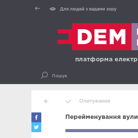
Для людей з вадами зору
платформа електр
Опитування
Перейменування вули