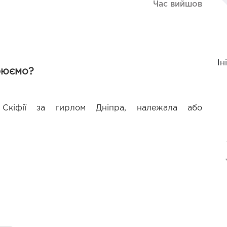
Час вийшов
Ін
рюємо?
Скіфії за гирлом Дніпра, належала або 