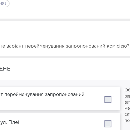
НЯ)
єте варіант перейменування запропонований комісією?
ЕНЕ
Об
нт перейменування запропонований
ва
''
ви
Ре
сл
по
ул. Гілеї
''