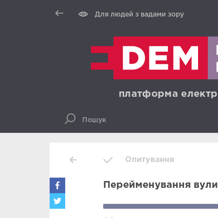
Для людей з вадами зору
платформа електр
Опитування
Перейменування вули