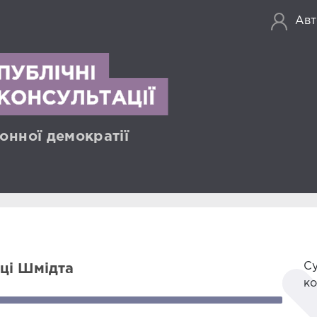
Авт
онної демократії
Су
ці Шмідта
ко