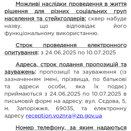
Можливі наслідки проведення в життя 
рішення для різних соціальних груп 
населення та стейкголдерів:
 с
квер набуде 
назву, що відповідає його 
функціональному використанню.
Строк проведення електронного 
опитування
: 
з 24.06.2025 по 10.07.2025
Адреса, строк подання пропозицій та 
зауважень
: 
пропозиції та зауваження (із 
зазначенням імені, прізвища, по батькові 
та адреси особи, яка їх подає) 
приймаються з 24.06.2025 по 10.07.2025 в 
письмовій формі на адресу: вул. Сєдова, 5, 
м. Запоріжжя, 69035, та електронну 
адресу 
reception.voznra@zp.gov.ua
Номер телефону, за яким надаються 