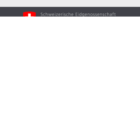
Вгору
Створено в рамках швейцарсько-української
програми «Електронне урядування задля
підзвітності влади та участі громади» (EGAP), що
реалізується Фондом Східна Європа у партнерстві з
Міністерством цифрової трансформації України та