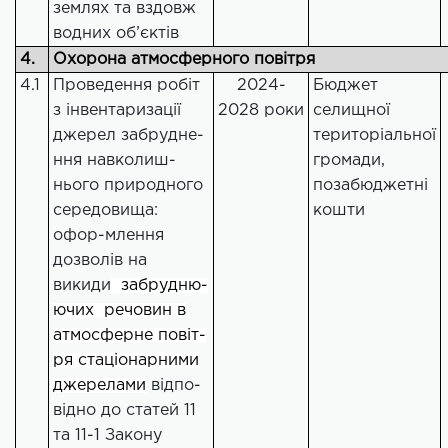
землях та вздовж
водних об’єктів
4.
Охорона атмосферного повітря
4.1
Проведення робіт
2024-
Бюджет
з інвентаризації
2028 роки
селищної
джерел забрудне-
територіальної
ння навколиш-
громади,
нього природного
позабюджетні
середовища:
кошти
офор-млення
дозволів на
викиди
забрудню-
ючих речовин в
атмосферне повіт-
ря стаціонарними
джерелами
відпо-
відно до статей 11
та 11-1 Закону