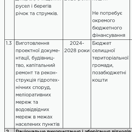
русел і берегів
Не потребує
річок та струмків.
окремого
бюджетного
фінансування
1.3
Виготовлення
2024-
Бюджет
проектної докуме-
2028 роки
селищної
нтації, будівниц-
територіальної
тво, капітальний
громади,
ремонт та рекон-
позабюджетні
струкція гідротех-
кошти
нічних споруд,
меліоративних
мереж та
водовідвідних
мереж в межах
населених пунктів