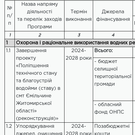
Назва напряму
№
діяльності
Термін
Джерела
п/
та перелік заходів
виконання
фінансування
п
Програми
1
2
3
4
1
Охорона і раціональне використання водних ре
1.1
Завершення
2024-
Всього:
проекту
2028 роки
- бюджет
«Поліпшення
селищної
технічного стану
територіальної
та благоустрій
громади
водойми (ставу) в
смт Ємільчине
Житомирської
- обласний
області»
фонд ОНПС
(реконструкція)»
1.2
Упорядкування
2024-
Позабюджетні
джерел, очищення
2028 роки
кошти