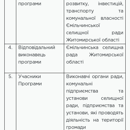
програми
розвитку, інвестицій,
транспорту та
комунальної власності
Ємільчинської
селищної ради
Житомирської області
4.
Відповідальний
Ємільчинська селищна
виконавець
рада Житомирської
програми
області
5.
Учасники
Виконавчі органи ради,
Програми
комунальні
підприємства та
установи селищної
ради, підприємства та
установи, які проводять
діяльність на території
громади