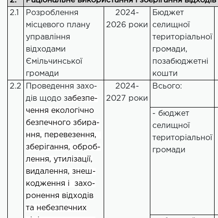
2.
Раціональне використання і зберігання відходів
2.1
Розроблення
2024-
Бюджет
місцевого плану
2026 роки
селищної
управління
територіальної
відходами
громади,
Ємільчинської
позабюджетні
громади
кошти
2.2
Проведення захо-
2024-
Всього:
дів щодо з
абезпе-
2027 роки
чення екологічно
- бюджет
безпечного збира-
селищної
ння, перевезення,
територіальної
зберігання, оброб-
громади
лення, утилізації,
видалення, знеш-
кодження і захо-
ронення відходів
та небезпечних