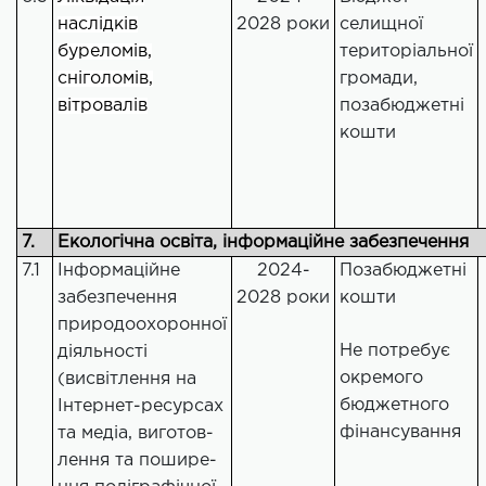
наслідків
2028 роки
селищної
буреломів,
територіальної
сніголомів,
громади,
вітровалів
позабюджетні
кошти
7.
Екологічна освіта, інформаційне забезпечення
7.1
Інформаційне
2024-
Позабюджетні
забезпечення
2028 роки
кошти
природоохоронної
Не потребує
діяльності
окремого
(висвітлення на
бюджетного
Інтернет-ресурсах
фінансування
та медіа, виготов-
лення та пошире-