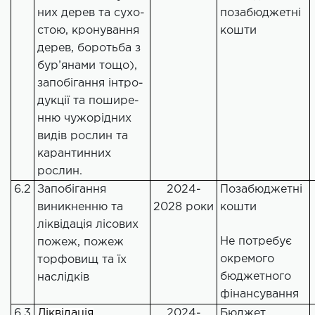
них дерев та сухо-
позабюджетні
стою, кронування
кошти
дерев, боротьба з
бур’янами тощо),
запобігання інтро-
дукції та пошире-
нню чужорідних
видів рослин та
карантинних
рослин.
6.2
Запобігання
2024-
Позабюджетні
виникненню та
2028 роки
кошти
ліквідація лісових
Не потребує
пожеж, пожеж
окремого
торфовищ та їх
бюджетного
наслідків
фінансування
6.3
Ліквідація
2024-
Бюджет