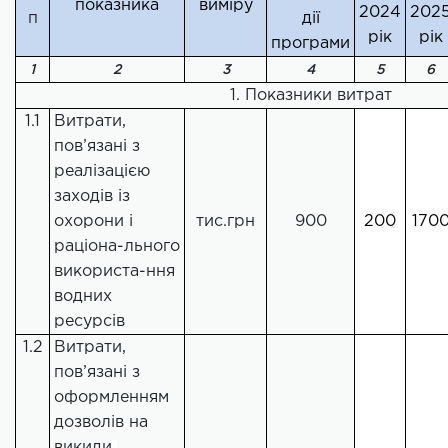
показника
виміру
2024
202
п
дії
рік
рік
програми
1
2
3
4
5
6
1. Показники витрат
1.1
Витрати,
пов’язані з
реалізацією
заходів із
охорони і
тис.грн
900
200
170
раціона-льного
використа-ння
водних
ресурсів
1.2
Витрати,
пов’язані з
оформленням
дозволів на
викиди