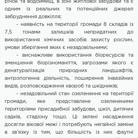
річок та водоймищ, в зоні житлової забудови та є
одним із реальних та потенційних джерел
забруднення довкілля;
- наявність на території громади 8 складів із
7,5 тонами залишків непридатних до
використання хімічних засобів захисту рослин,
умови зберігання яких є незадовільними;
- виснажливе використання біоресурсів та
зменшення біорізноманіття, загрозами якого є
денатуралізація природних ландшафтів,
антропогенна діяльність, поширення інвазійних
видів, розповсюдження хвороб та шкідників;
- незадовільний стан озеленення на території
громади, яке представлене озелененими
територіями присадибної забудови, шкіл, дитячих
садків, стадіону тощо. Ці зелені насадження
досягли вікової межі і потребують негайної заміни
в зв’язку із тим, що більшість із них фаутні