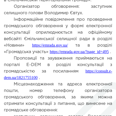
в Ємільчинській територіальній громаді».
Організатор обговорення: заступник
селищного голови Володимир Євтух.
Інформаційне повідомлення про проведення
громадського обговорення у формі електронної
консультації оприлюднюється на офіційному
вебсайті Ємільчинської селищної ради в розділі
https://emrada.gov.ua/
«Новини»
та в розділі
https://emrada.gov.ua/?page_id=495
«Громадська участь»
.
Пропозиції та зауваження приймаються на
порталі E-DEM в розділі консультації з
https://consult.e-
громадськістю за посиланням
dem.ua/1821755100
.
Місцезнаходження та адреса електронної
пошти, номер телефону організатора
громадського обговорення, за якими можна
отримати консультації з питання, що винесене на
громадське обговорення: