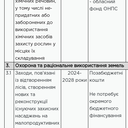
хімічних речовин,
- обласний
у тому числі не-
фонд ОНПС
придатних або
заборонених до
використання
хімічних засобів
захисту рослин у
місцях їх
складування
3.
Охорона та раціональне використання земель
3.1
Заходи, пов’язані
2024-
Позабюджетні
із відтворенням
2028 роки
кошти
лісів, створенням
Не потребує
нових та
окремого
реконструкції
бюджетного
існуючих захисних
фінансування
насаджень на
малопродуктивних