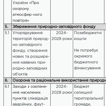
України «
Про
охорону
атмосфер-ного
повітря»
5.
Збереження природно-заповідного фонду
5.1
Упорядкування
2024-
Позабюджетні
територій природ-
2028 роки
кошти
но-заповідного
Не потребує
фонду, створення
окремого
нових та розшире-
бюджетного
ння наявних при-
фінансування
родно-заповідних
об’єктів
6.
Охорона та раціональне використання природн
6.1
Заходи з озелене-
2024-
Бюджет
ння населених
2028 роки
селищної
пунктів (л
іквідація
територіальної
аварійних, фаут-
громади,