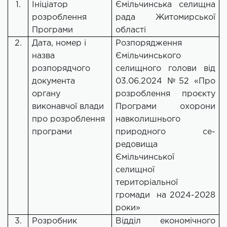
1.
Ініціатор
Ємільчинська селищна
розроблення
рада Житомирської
Програми
області
2.
Дата, номер і
Розпорядження
назва
Ємільчинського
розпорядчого
селищного голови від
документа
03.06.2024 №52 «Про
органу
розроблення проєкту
виконавчої влади
Програми охорони
про розроблення
навколишнього
програми
природного се-
редовища
Ємільчинської
селищної
територіальної
громади на 2024-2028
роки»
3.
Розробник
Відділ економічного