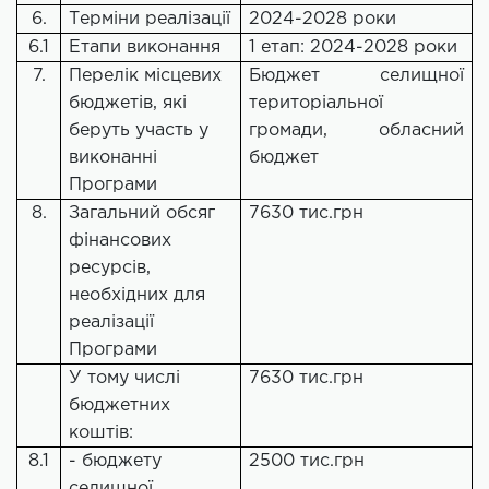
6.
Терміни реалізації
2024-2028 роки
6.1
Етапи виконання
1 етап: 2024-2028 роки
7.
Перелік місцевих
Бюджет селищної
бюджетів, які
територіальної
беруть участь у
громади, обласний
виконанні
бюджет
Програми
8.
Загальний обсяг
7630 тис.грн
фінансових
ресурсів,
необхідних для
реалізації
Програми
У тому числі
7630 тис.грн
бюджетних
коштів:
8.1
- бюджету
2500 тис.грн
селищної