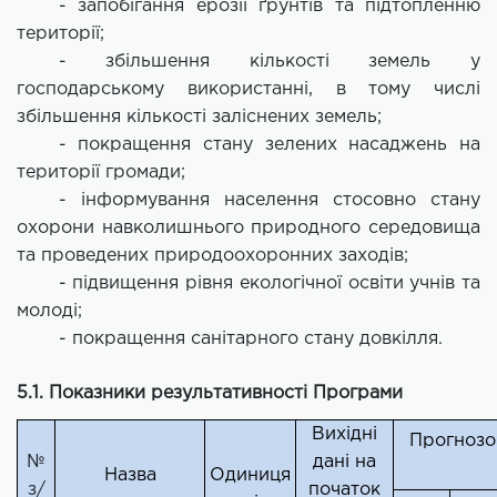
- запобігання ерозії ґрунтів та підтопленню
території;
- збільшення кількості земель у
господарському використанні, в тому числі
збільшення кількості заліснених земель;
- покращення стану зелених насаджень на
території громади;
- інформування населення стосовно стану
охорони навколишнього природного середовища
та проведених природоохоронних заходів;
- підвищення рівня екологічної освіти учнів та
молоді;
- покращення санітарного стану довкілля.
5.1. Показники результативності Програми
Вихідні
Прогнозо
№
дані на
Назва
Одиниця
з/
початок